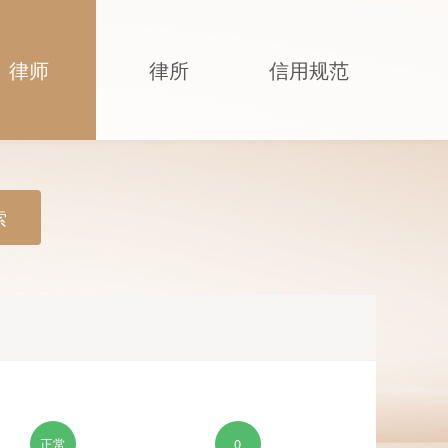
律师
律所
信用规范
索
正常
0