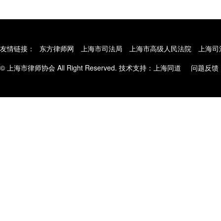
友情链接：
东方律师网
上海市司法局
上海市高级人民法院
上海司
© 上海市律师协会 All Right Reserved. 技术支持：
上海同道
问题反馈