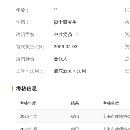
年龄：
**
民
学历：
硕士研究生
执
政治面貌：
中共党员
资
首次执业时间：
2006-04-03
资
所内身份：
合伙人
是
主管司法局：
浦东新区司法局
发
考核信息
考核年度
结果
考核单位
2025年度
称职
上海市律师协
2024年度
称职
上海市律师协