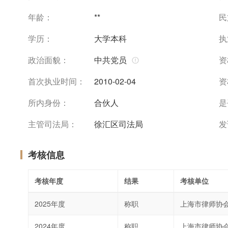
年龄：
**
民
学历：
大学本科
执
政治面貌：
中共党员
资
首次执业时间：
2010-02-04
资
所内身份：
合伙人
是
主管司法局：
徐汇区司法局
发
考核信息
考核年度
结果
考核单位
2025年度
称职
上海市律师协
2024年度
称职
上海市律师协