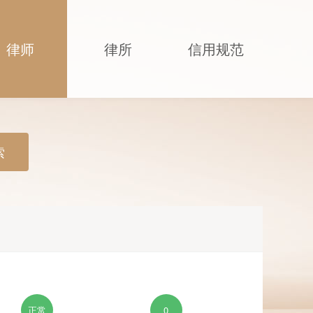
律师
律所
信用规范
索
正常
0