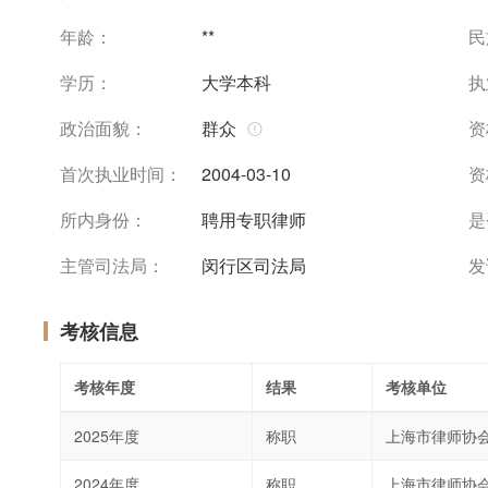
年龄：
**
民
学历：
大学本科
执
政治面貌：
群众
资
首次执业时间：
2004-03-10
资
所内身份：
聘用专职律师
是
主管司法局：
闵行区司法局
发
考核信息
考核年度
结果
考核单位
2025年度
称职
上海市律师协
2024年度
称职
上海市律师协