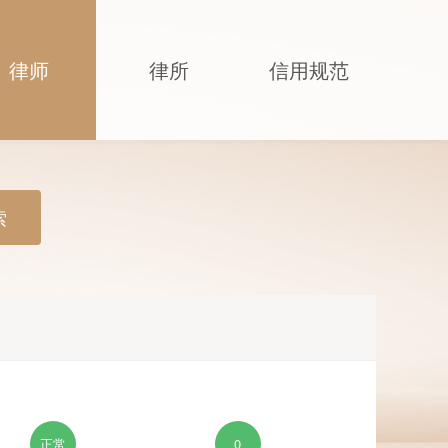
律师
律所
信用规范
索
正常
0