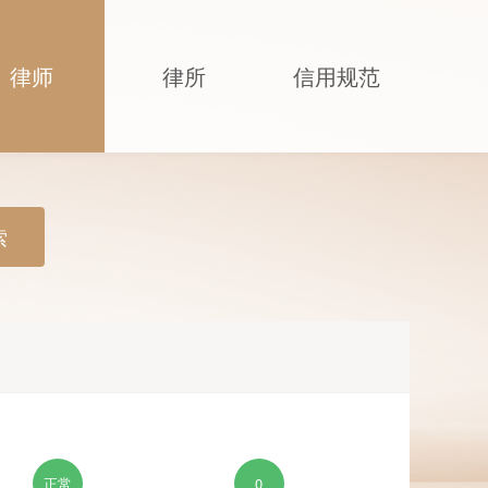
律师
律所
信用规范
索
正常
0