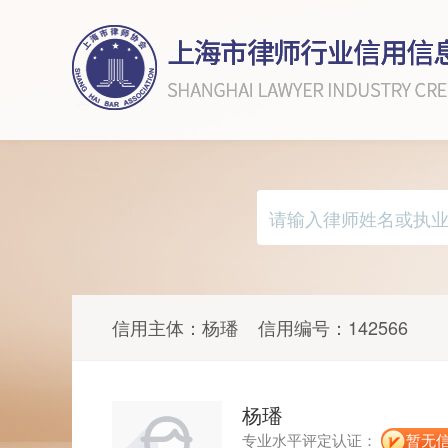
信用主体：
杨璠
信用编号：
142566
杨璠
专业水平评定认证：
暂无