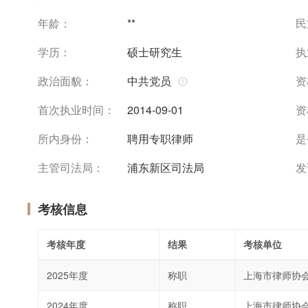
年龄：
**
民
学历：
硕士研究生
执
政治面貌：
中共党员
资
首次执业时间：
2014-09-01
资
所内身份：
聘用专职律师
是
主管司法局：
浦东新区司法局
发
考核信息
考核年度
结果
考核单位
2025年度
称职
上海市律师协
2024年度
称职
上海市律师协