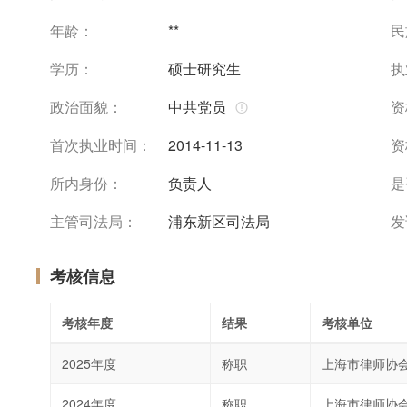
年龄：
**
民
学历：
硕士研究生
执
政治面貌：
中共党员
资
首次执业时间：
2014-11-13
资
所内身份：
负责人
是
主管司法局：
浦东新区司法局
发
考核信息
考核年度
结果
考核单位
2025年度
称职
上海市律师协
2024年度
称职
上海市律师协