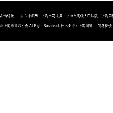
友情链接：
东方律师网
上海市司法局
上海市高级人民法院
上海司
© 上海市律师协会 All Right Reserved. 技术支持：
上海同道
问题反馈