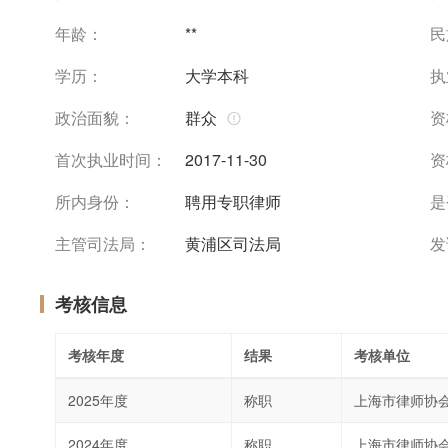
年龄：
**
民
学历：
大学本科
执
政治面貌：
群众
资
首次执业时间：
2017-11-30
资
所内身份：
聘用专职律师
是
主管司法局：
黄浦区司法局
发
考核信息
考核年度
结果
考核单位
2025年度
称职
上海市律师协
2024年度
称职
上海市律师协