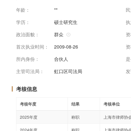
年龄：
**
民
学历：
硕士研究生
执
政治面貌：
群众
资
首次执业时间：
2009-08-26
资
所内身份：
合伙人
是
主管司法局：
虹口区司法局
发
考核信息
考核年度
结果
考核单位
2025年度
称职
上海市律师协
2024年度
称职
上海市律师协