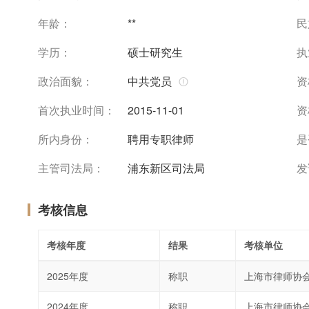
年龄：
**
民
学历：
硕士研究生
执
政治面貌：
中共党员
资
首次执业时间：
2015-11-01
资
所内身份：
聘用专职律师
是
主管司法局：
浦东新区司法局
发
考核信息
考核年度
结果
考核单位
2025年度
称职
上海市律师协
2024年度
称职
上海市律师协