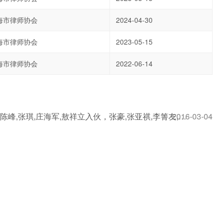
海市律师协会
2024-04-30
海市律师协会
2023-05-15
海市律师协会
2022-06-14
2016-03-04
杨莉,王新波,张瑞根,顾家平,孙文超,奚海麟,陈峰,张琪,庄海军,敖祥立入伙，张豪,张亚祺,李箐友,任洋,郝一林退伙