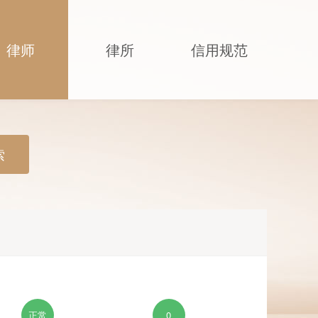
律师
律所
信用规范
索
正常
0