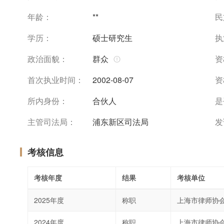
年龄：
**
民
学历：
硕士研究生
执
政治面貌：
群众
资
首次执业时间：
2002-08-07
资
所内身份：
合伙人
是
主管司法局：
浦东新区司法局
发
考核信息
考核年度
结果
考核单位
2025年度
称职
上海市律师协
2024年度
称职
上海市律师协