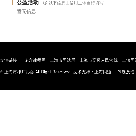
公益活动
以下信息由信用主体自行填写
暂无信息
友情链接：
东方律师网
上海市司法局
上海市高级人民法院
上海司
© 上海市律师协会 All Right Reserved. 技术支持：
上海同道
问题反馈