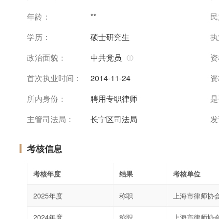
年龄：
**
民
学历：
硕士研究生
执
政治面貌：
中共党员
资
首次执业时间：
2014-11-24
资
所内身份：
聘用专职律师
是
主管司法局：
长宁区司法局
发
考核信息
考核年度
结果
考核单位
2025年度
称职
上海市律师协
2024年度
称职
上海市律师协