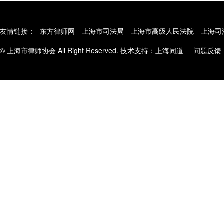
友情链接：
东方律师网
上海市司法局
上海市高级人民法院
上海司
© 上海市律师协会 All Right Reserved. 技术支持：
上海同道
问题反馈