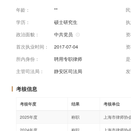
年龄：
**
民
学历：
硕士研究生
执
政治面貌：
中共党员
资
首次执业时间：
2017-07-04
资
所内身份：
聘用专职律师
是
主管司法局：
静安区司法局
发
考核信息
考核年度
结果
考核单位
2025年度
称职
上海市律师协
2024年度
称职
上海市律师协