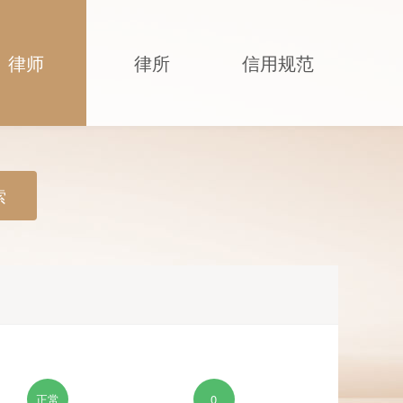
律师
律所
信用规范
索
正常
0