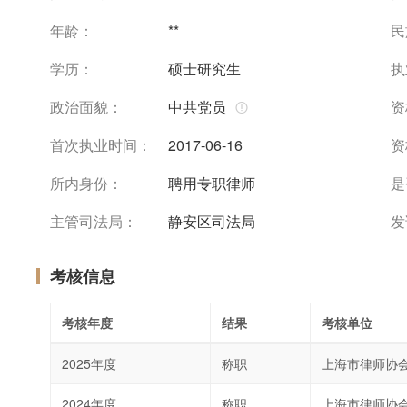
年龄：
**
民
学历：
硕士研究生
执
政治面貌：
中共党员
资
首次执业时间：
2017-06-16
资
所内身份：
聘用专职律师
是
主管司法局：
静安区司法局
发
考核信息
考核年度
结果
考核单位
2025年度
称职
上海市律师协
2024年度
称职
上海市律师协