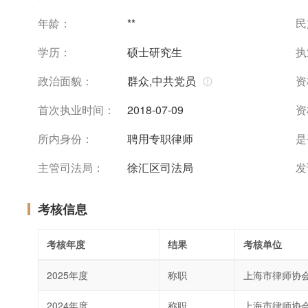
年龄：
**
民
学历：
硕士研究生
执
政治面貌：
群众,中共党员
资
首次执业时间：
2018-07-09
资
所内身份：
聘用专职律师
是
主管司法局：
徐汇区司法局
发
考核信息
考核年度
结果
考核单位
2025年度
称职
上海市律师协
2024年度
称职
上海市律师协