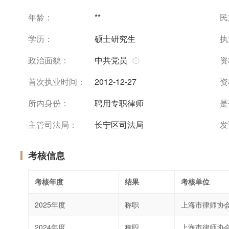
年龄：
**
民
学历：
硕士研究生
执
政治面貌：
中共党员
资
首次执业时间：
2012-12-27
资
所内身份：
聘用专职律师
是
主管司法局：
长宁区司法局
发
考核信息
考核年度
结果
考核单位
2025年度
称职
上海市律师协
2024年度
称职
上海市律师协