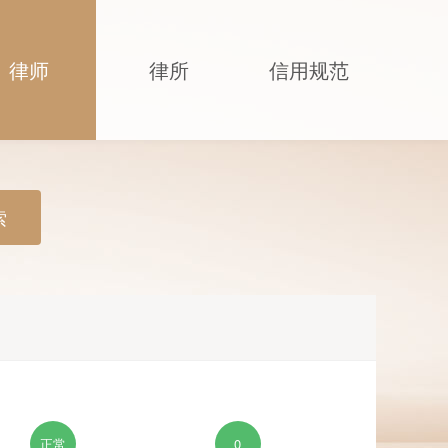
律师
律所
信用规范
索
正常
0