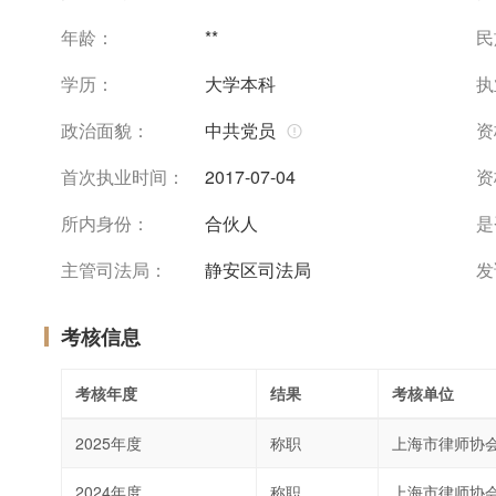
年龄：
**
民
学历：
大学本科
执
政治面貌：
中共党员
资
首次执业时间：
2017-07-04
资
所内身份：
合伙人
是
主管司法局：
静安区司法局
发
考核信息
考核年度
结果
考核单位
2025年度
称职
上海市律师协
2024年度
称职
上海市律师协