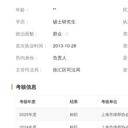
年龄：
**
民
学历：
硕士研究生
执
政治面貌：
群众
资
首次执业时间：
2013-10-28
资
所内身份：
负责人
是
主管司法局：
徐汇区司法局
发
考核信息
考核年度
结果
考核单位
2025年度
称职
上海市律师协
2024年度
称职
上海市律师协