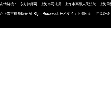
友情链接：
东方律师网
上海市司法局
上海市高级人民法院
上海司
© 上海市律师协会 All Right Reserved. 技术支持：
上海同道
问题反馈