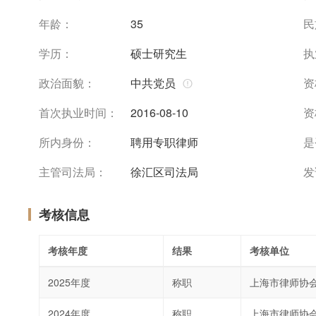
年龄：
35
民
学历：
硕士研究生
执
政治面貌：
中共党员
资
首次执业时间：
2016-08-10
资
所内身份：
聘用专职律师
是
主管司法局：
徐汇区司法局
发
考核信息
考核年度
结果
考核单位
2025年度
称职
上海市律师协
2024年度
称职
上海市律师协