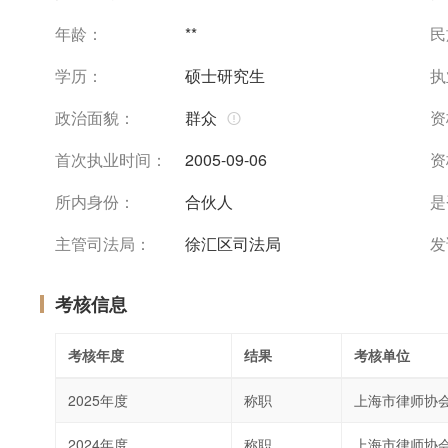
年龄：
**
民
学历：
硕士研究生
执
政治面貌：
群众
资
首次执业时间：
2005-09-06
资
所内身份：
合伙人
是
主管司法局：
徐汇区司法局
发
考核信息
考核年度
结果
考核单位
2025年度
称职
上海市律师协
2024年度
称职
上海市律师协