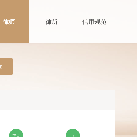
律师
律所
信用规范
索
正常
0