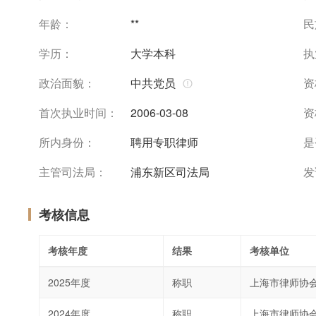
年龄：
**
民
学历：
大学本科
执
政治面貌：
中共党员
资
首次执业时间：
2006-03-08
资
所内身份：
聘用专职律师
是
主管司法局：
浦东新区司法局
发
考核信息
考核年度
结果
考核单位
2025年度
称职
上海市律师协
2024年度
称职
上海市律师协