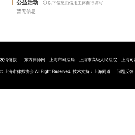
公益活动
以下信息由信用主体自行填写
暂无信息
友情链接：
东方律师网
上海市司法局
上海市高级人民法院
上海司
© 上海市律师协会 All Right Reserved. 技术支持：
上海同道
问题反馈