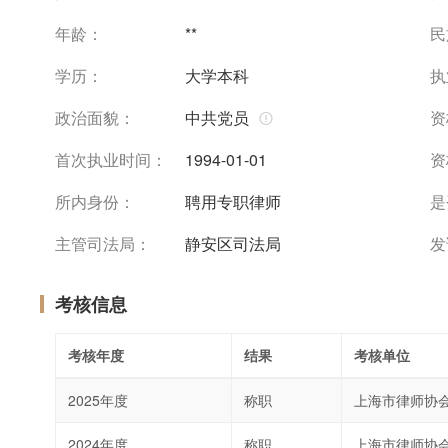
年龄：
**
民
学历：
大学本科
执
政治面貌：
中共党员
资
首次执业时间：
1994-01-01
资
所内身份：
聘用专职律师
是
主管司法局：
静安区司法局
发
考核信息
考核年度
结果
考核单位
2025年度
称职
上海市律师协
2024年度
称职
上海市律师协