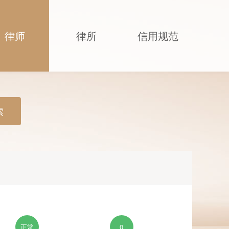
律师
律所
信用规范
索
正常
0