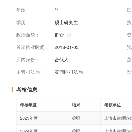
年龄：
**
民
学历：
硕士研究生
执
政治面貌：
群众
资
首次执业时间：
2018-01-03
资
所内身份：
合伙人
是
主管司法局：
黄浦区司法局
发
考核信息
考核年度
结果
考核单位
2025年度
称职
上海市律师协
2024年度
称职
上海市律师协