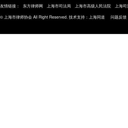
友情链接：
东方律师网
上海市司法局
上海市高级人民法院
上海司
© 上海市律师协会 All Right Reserved. 技术支持：
上海同道
问题反馈