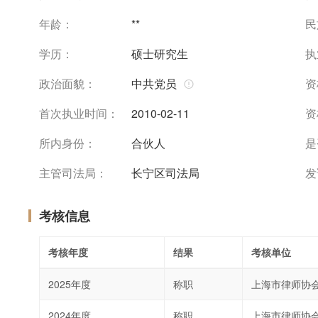
年龄：
**
民
学历：
硕士研究生
执
政治面貌：
中共党员
资
首次执业时间：
2010-02-11
资
所内身份：
合伙人
是
主管司法局：
长宁区司法局
发
考核信息
考核年度
结果
考核单位
2025年度
称职
上海市律师协
2024年度
称职
上海市律师协