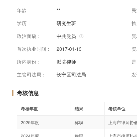
年龄：
**
民
学历：
研究生班
执
政治面貌：
中共党员
资
首次执业时间：
2017-01-13
资
所内身份：
派驻律师
是
主管司法局：
长宁区司法局
发
考核信息
考核年度
结果
考核单位
2025年度
称职
上海市律师协
2024年度
称职
上海市律师协