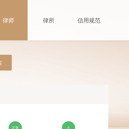
律师
律所
信用规范
索
正常
0