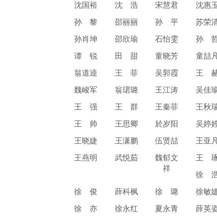
沈国裕
沈 浩
宋慧君
沈惠
孙 黎
邵丽丽
孙 平
苏荣
孙肖坤
邵欣瑜
石怡雯
孙 
谭 锐
田 甜
童晓芳
童喆
翁道逵
王 菲
吴郭霞
王 
魏峻军
翁珺璐
王江涛
吴佳
王 强
王 群
王秦菲
王秋
王 帅
王思卿
於岁阳
吴婷
王晓婕
王潇鹏
伍贤喆
王亚
王燕明
武悦茹
魏郁文
王 
祥
徐 
徐 俊
薛科枫
徐 璐
徐敏
徐 亦
徐永红
夏永青
薛英