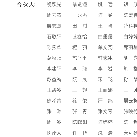
合 伙 人:
祝跃光
翁道逵
姚 远
钱 
周云涛
王永杰
陈 畅
陈宏
滕志鹰
田 甜
王 强
薛科
石敬阳
艾鑫怡
白露露
白婷
陈燕华
程 丽
单文亮
邓丽
葛秋阳
韩平平
韩志冰
胡 
李建阳
李 翔
李 岩
刘 
彭益鸿
阮 晨
宋 飞
孙 
王碧波
王 觊
王丽娜
王 
徐孝菁
徐 俊
严 鸽
晏云
张 璐
张 青
张文青
张映
周 波
陈曙阳
陈婷婷
陈 
闵泽人
任 鹏
沈 浩
宋可