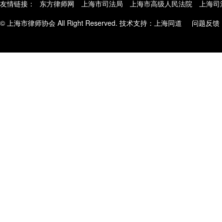
友情链接：
东方律师网
上海市司法局
上海市高级人民法院
上海司
© 上海市律师协会 All Right Reserved. 技术支持：
上海同道
问题反馈