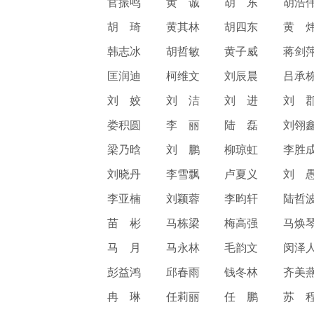
官振鸣
黄 诚
胡 东
胡浩
胡 琦
黄其林
胡四东
黄 
韩志冰
胡哲敏
黄子威
蒋剑
匡润迪
柯维文
刘辰晨
吕承
刘 姣
刘 洁
刘 进
刘 
娄积圆
李 丽
陆 磊
刘翎
梁乃晗
刘 鹏
柳琼虹
李胜
刘晓丹
李雪飘
卢夏义
刘 
李亚楠
刘颖蓉
李昀轩
陆哲
苗 彬
马栋梁
梅高强
马焕
马 月
马永林
毛韵文
闵泽
彭益鸿
邱春雨
钱冬林
齐美
冉 琳
任莉丽
任 鹏
苏 