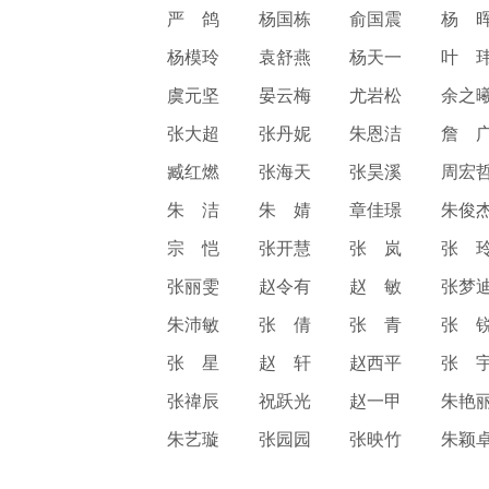
严 鸽
杨国栋
俞国震
杨 
杨模玲
袁舒燕
杨天一
叶 
虞元坚
晏云梅
尤岩松
余之
张大超
张丹妮
朱恩洁
詹 
臧红燃
张海天
张昊溪
周宏
朱 洁
朱 婧
章佳璟
朱俊
宗 恺
张开慧
张 岚
张 
张丽雯
赵令有
赵 敏
张梦
朱沛敏
张 倩
张 青
张 
张 星
赵 轩
赵西平
张 
张禕辰
祝跃光
赵一甲
朱艳
朱艺璇
张园园
张映竹
朱颖