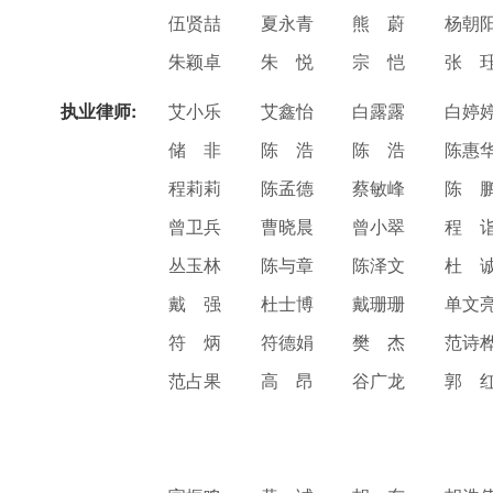
伍贤喆
夏永青
熊 蔚
杨朝
朱颖卓
朱 悦
宗 恺
张 
执业律师:
艾小乐
艾鑫怡
白露露
白婷
储 非
陈 浩
陈 浩
陈惠
程莉莉
陈孟德
蔡敏峰
陈 
曾卫兵
曹晓晨
曾小翠
程 
丛玉林
陈与章
陈泽文
杜 
戴 强
杜士博
戴珊珊
单文
符 炳
符德娟
樊 杰
范诗
范占果
高 昂
谷广龙
郭 