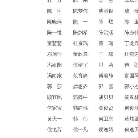
陈 珂
陈梦伟
柴明银
成 
陈晓燕
陈 一
陈 煜
陈 
陈一维
陈韵希
陈治涵
陈志
董慧慧
杜京珉
董 璐
丁龙
邓施佳
董欣晨
丁 瑶
杜燕
冯娇阳
傅靖宇
冯 莉
傅 
冯向家
范育静
傅瑜静
官国
郭 莎
龚思齐
郭 雪
郭小
顾宜飒
郭懿中
胡贝贝
黄春
何家宝
韩静瑞
黄俊贤
何俊
黄天一
韩 伟
何卫东
黄炜
侯艳芳
侯一凡
侯逸婧
何逸