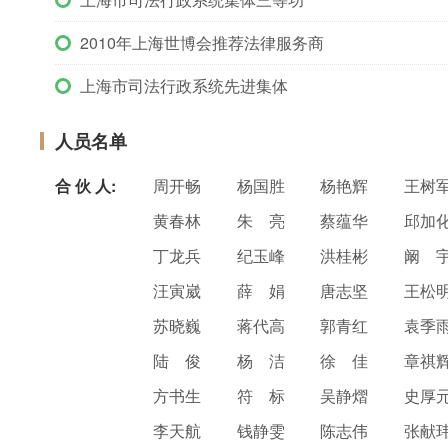
2010年上海世博会推荐法律服务商
上海市司法行政系统先进集体
人员名单
合 伙 人:
周开畅
杨国胜
杨艳辉
王树
黄春林
朱 亮
蔡蕴华
邱加
丁龙兵
纪玉峰
洪桂彬
阚 
汪寅崴
薛 娟
唐志坚
王松
苏晓巍
蒋代高
郭青红
袁季
陆 俊
杨 洁
徐 佳
章祺
方书生
符 标
吴静熠
史厚
李天航
钱静雯
陈志伟
张献