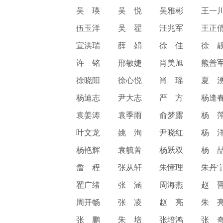
吴 瑛
吴 悦
吴雅彬
王一
伍玉洋
吴 翟
汪兆军
王正
宣洪瑞
薛 娟
徐 佳
徐 
许 铭
邢敏婕
肖美旭
熊普
徐晓阳
徐心悦
肖 瑶
夏 
杨迪志
尹大志
严 方
杨逢
袁姜涛
袁季雨
俞梦露
杨 
叶文龙
姚 洵
尹晓红
杨 
杨艳辉
袁毓菁
杨跃双
杨 
詹 程
张从轩
朱懂理
朱丹
翟广绪
张 涵
周海燕
赵 
周开畅
张 凌
赵 亮
朱 
张 鹏
朱 培
张培鸿
张 