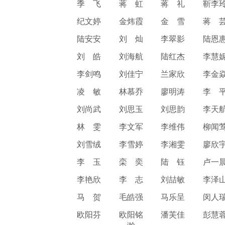
季 飞
蒋 虹
蒋 礼
靳李
纪文婷
金炜霞
金 雪
蒋 
陆安安
刘 灿
李翠影
陆恩
刘 皓
刘海航
陆红杰
李慧
李剑鸣
刘佳宁
兰家欣
李金
凌 敏
林慕乔
廖明涛
李 
刘尚武
刘思玉
刘思韵
李天
林 雯
李文军
李维伟
柳闻
刘雪绒
李雪婷
李湘雯
廖欣
李 玉
栾 奕
陆 钰
卢一
李艳欣
李 志
刘喆敏
李泽
马 贺
毛皓强
马乐呈
闵人
欧阳芬
欧阳铭
潘芙佳
彭慧