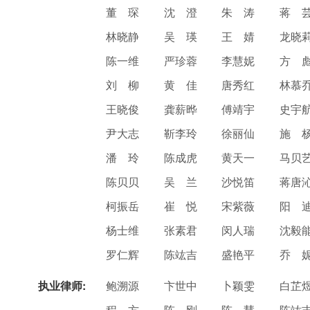
董 琛
沈 澄
朱 涛
蒋 
林晓静
吴 瑛
王 婧
龙晓
陈一维
严珍蓉
李慧妮
方 
刘 柳
黄 佳
唐秀红
林慕
王晓俊
龚薪晔
傅靖宇
史宇
尹大志
靳李玲
徐丽仙
施 
潘 玲
陈成虎
黄天一
马贝
陈贝贝
吴 兰
沙悦笛
蒋唐
柯振岳
崔 悦
宋紫薇
阳 
杨士维
张素君
闵人瑞
沈毅
罗仁辉
陈竑吉
盛艳平
乔 
执业律师:
鲍溯源
卞世中
卜颖雯
白芷
程 方
陈 刚
陈 慧
陈竑