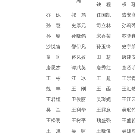
瀚
钱 程
权 
乔 妮
祁 筠
任国凯
盛安
孙 慧
史厚元
司立林
孙莉
孙 璇
孙晓鸽
宋香菊
苏晓
沙悦笛
邵伊凡
孙玉锋
史宇
童 昉
佟凤姣
田 慧
唐建
唐思杰
谭武英
唐秀红
童贤
王 彬
汪 冰
王 超
王崇
魏 丰
王 刚
王 函
王汇
王君姮
卫俊丽
吴璟妮
王江
吴 兰
王利华
王露意
吴珉
王松明
王树平
魏盛强
王盛
王 旭
吴 啸
王晓俊
吴雄