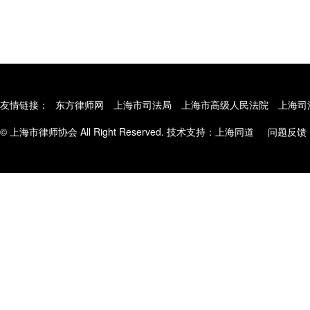
友情链接：
东方律师网
上海市司法局
上海市高级人民法院
上海司
© 上海市律师协会 All Right Reserved. 技术支持：
上海同道
问题反馈